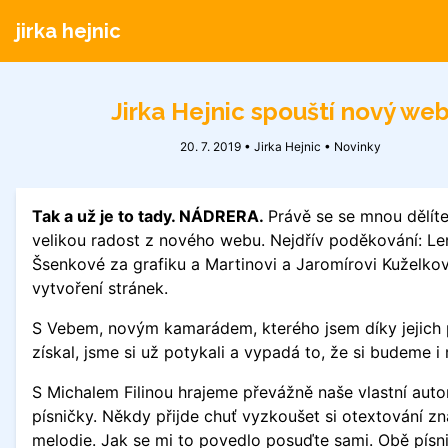
jirka hejnic
Jirka Hejnic spouští nový we
20. 7. 2019 • Jirka Hejnic •
Novinky
Tak a už je to tady. NÁDRERA.
Právě se se mnou dělíte
velikou radost z nového webu. Nejdřív poděkování: Le
Šsenkové za grafiku a Martinovi a Jaromírovi Kuželko
vytvoření stránek.
S Vebem, novým kamarádem, kterého jsem díky jejich
získal, jsme si už potykali a vypadá to, že si budeme i
S Michalem Filinou hrajeme převážně naše vlastní auto
písničky. Někdy přijde chuť vyzkoušet si otextování z
melodie. Jak se mi to povedlo posuďte sami. Obě písn