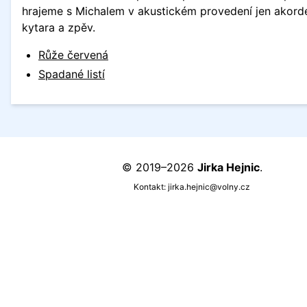
hrajeme s Michalem v akustickém provedení jen akord
kytara a zpěv.
Růže červená
Spadané listí
© 2019–2026
Jirka Hejnic
.
Kontakt:
jirka.hejnic@volny.cz