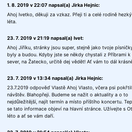
1. 8. 2019 v 22:07 napsal(a) Jirka Hejnic:
Ahoj Ivetko, děkuji za vzkaz. Přeji ti a celé rodině hezk
léta.
23. 7. 2019 v 21:19 napsal(a) Ivet:
Ahoj Jiříku, stránky jsou super, stejně jako tvoje písnič
byly a budou. Kdyby jste se někdy chystali z Příbrami 
sever, na Žatecko, určitě dej vědět! Ať vám to dál krásně
23. 7. 2019 v 13:34 napsal(a) Jirka Hejnic:
23.7.2019 odpověď Vlastě Ahoj Vlasto, včera psi pokřtil
návštěv. Blahopřeji. Budeme se nažit o aktuality a o to
nejdůležitější, najít termín a místo příštího koncertu. T
se tato informace objeví na hlavní stránce. Užívejte s 
léto a ať se vám daří.