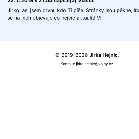
22. 7. 2019 v 21:54 napsal(a) Vlasta:
Jirko, asi jsem první, kdo Ti píše. Stránky jsou pěkné, líb
se na nich objevuje co nejvíc aktualit! Vl.
© 2019–2026
Jirka Hejnic
.
Kontakt:
jirka.hejnic@volny.cz