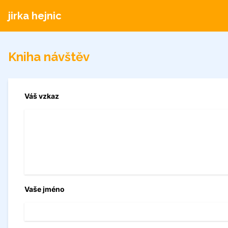
jirka hejnic
Kniha návštěv
Váš vzkaz
Vaše jméno