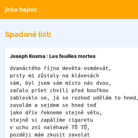
jirka hejnic
Spadané listí
Joseph Kosma : Les feuilles mortes
dvanáctého října devěta-osmdesát, 
prsty mi zůstaly na klávesách
sám, byl jsem sám místo nás dvou, 
začalo pršet chvíli před bouřkou
zablesklo se, já se rozhod udělám to hned
zavolám a sejdem se hned teď
jako dřív řekneme stejně větu, 
stejně si zapálíme cigaretu
v uchu zní naléhavé TŮ TŮ, 
později mám zkusit zavolat