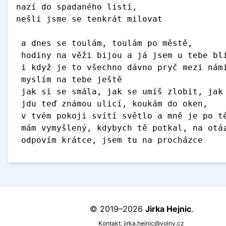
nazí do spadaného listí, 
nešli jsme se tenkrát milovat
 a dnes se toulám, toulám po městě,
 hodiny na věži bijou a já jsem u tebe bl
 i když je to všechno dávno pryč mezi nám
 myslím na tebe ještě
 jak si se smála, jak se umíš zlobit, jak
 jdu teď známou ulicí, koukám do oken, 
 v tvém pokoji svítí světlo a mně je po t
 mám vymyšlený, kdybych tě potkal, na otá
 odpovím krátce, jsem tu na procházce 
© 2019–2026
Jirka Hejnic
.
Kontakt:
jirka.hejnic@volny.cz