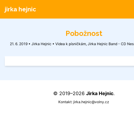
jirka hejnic
Pobožnost
21. 6. 2019 • Jirka Hejnic •
Videa k písničkám
,
Jirka Hejnic Band - CD Nes
© 2019–2026
Jirka Hejnic
.
Kontakt:
jirka.hejnic@volny.cz