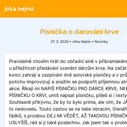
jirka hejnic
Písnička o darování krve
27. 3. 2025 • Jirka Hejnic •
Novinky
Pravidelně chodím hrát do obřadní síně v příbramské
u příležitosti předávání ocenění dárcům krve. Na začá
konci zahraji a zazpívám dvě autorské písničky a v pr
potichu improvizuji a snažím se podpořit příjemnou a
akce. Říkají mi NAPIŠ PÍSNIČKU PRO DÁRCE KRVE, N
PÍSNIČKU O KRVI, umíš napsat písničku, píšeš si i texty 
Souhlasně přikývnu, že by to było prima, ale vím, že J
to nedovedu. Touto cestou se na tebe obracím, čtenář
řádků, s prosbou DEJ MI VĚDĚT, AŽ TAKOVOU PÍSNIČ
USLYŠÍŠ, rád si ji také poslechnu.
Jak jsem tak o prob