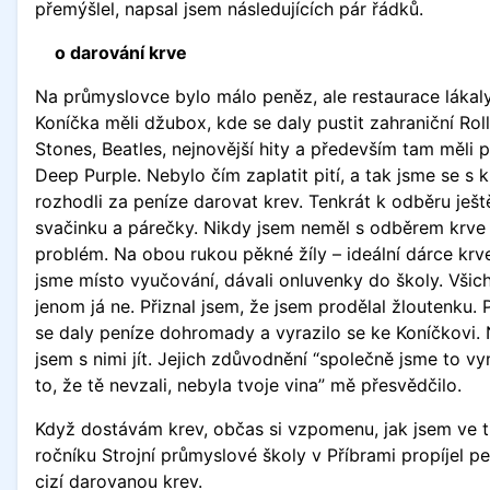
přemýšlel, napsal jsem následujících pár řádků.
o darování krve
Na průmyslovce bylo málo peněz, ale restaurace lákaly
Koníčka měli džubox, kde se daly pustit zahraniční Rol
Stones, Beatles, nejnovější hity a především tam měli p
Deep Purple. Nebylo čím zaplatit pití, a tak jsme se s
rozhodli za peníze darovat krev. Tenkrát k odběru ješt
svačinku a párečky. Nikdy jsem neměl s odběrem krve
problém. Na obou rukou pěkné žíly – ideální dárce krve
jsme místo vyučování, dávali onluvenky do školy. Všichn
jenom já ne. Přiznal jsem, že jsem prodělal žloutenku.
se daly peníze dohromady a vyrazilo se ke Koníčkovi. 
jsem s nimi jít. Jejich zdůvodnění “společně jsme to vy
to, že tě nevzali, nebyla tvoje vina” mě přesvědčilo.
Když dostávám krev, občas si vzpomenu, jak jsem ve t
ročníku Strojní průmyslové školy v Příbrami propíjel p
cizí darovanou krev.