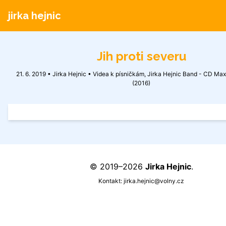
jirka hejnic
Jih proti severu
21. 6. 2019 • Jirka Hejnic •
Videa k písničkám
,
Jirka Hejnic Band - CD Maxi
(2016)
© 2019–2026
Jirka Hejnic
.
Kontakt:
jirka.hejnic@volny.cz