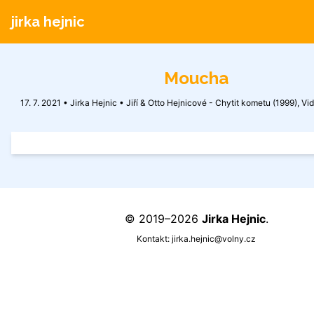
jirka hejnic
Moucha
17. 7. 2021 • Jirka Hejnic •
Jiří & Otto Hejnicové - Chytit kometu (1999)
,
Vid
© 2019–2026
Jirka Hejnic
.
Kontakt:
jirka.hejnic@volny.cz