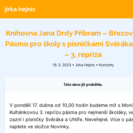
jirka hejnic
Knihovna Jana Drdy Příbram – Březov
Pásmo pro školy s písničkami Svěráka
– 3. repríza
19. 3. 2023 • Jirka Hejnic •
Koncerty
Tato akce již proběhla.
V pondělí 17. dubna od 10,00 hodin budeme mít s Mon
Kulhánkovou 3. reprízu pásma pro nejmenší školáky, v
zazní i písničky Svěráka a Uhlíře. Neveřejné. Více o p
najdete ve složce Novinky.