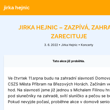
jirka hejnic
JIRKA HEJNIC – ZAZPÍVÁ, ZAHRA
ZARECITUJE
3. 6. 2022 • Jirka Hejnic •
Koncerty
Tato akce již proběhla.
Ve čtvrtek 11.srpna budu na zahradní slavnosti Domov
CSZS Města Příbram na Březových Horách. Začínám v
hod. Na slavnosti jsme již jednou s Michalem Filinou hrá
pod slunečníky na zahradě, svítí sluníčko a pečou se b
Pokud nevyjde počasí, proběhne akce v domově senio