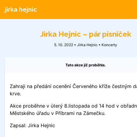
jirka hejnic
Jirka Hejnic – pár písniček
5. 10. 2022 • Jirka Hejnic •
Koncerty
Tato akce již proběhla.
Zahraji na předání ocenění Červeného kříže čestným 
krve.
Akce proběhne v úterý 8.listopada od 14 hod v obřadní
Městského úřadu v Příbrami na Zámečku.
Zapsal: Jirka Hejnic