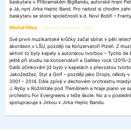
baskytara v Příbramském BigBandu, autorské hraní Pet
a Já, nyní Jirka Hejnic Band. Pro radost si chodím zahr
baskytaru se stolní společností k.d. Noví Bobři – Franty
Michal Filina
– klávesy, akordeon, zpěv
Své první muzikantské krůčky začal sbírat v pěti letech
akordeon v LŠU, později na Konzervatoři Plzeň. Z muz
aktivit to byly kapely s autorskou tvorbou – Tycho de 
ještě při studiu na konzervatoři a Gallileo rock (2015–2
Další účinkování již bylo v kapelách s převzatou tvorb
Jakožedžez, Styl a Golf – později jako Drops, někdy v
2001 – 2014. Dále zpívá v dechovém orchrestru mladý
J. Ryby v Rožmitále pod Třemšínem a hraje piano ve 
orchestru For Evergreens v téže škole. No a v poslední
spolupracuje s Jirkou v Jirka Hejnic Bandu.