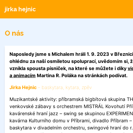
jirka hejnic
O nás
Naposledy jsme s Michalem hráli 1. 9. 2023 v Březnici
ohlédnu za naší osmiletou spoluprací, uvědomím si, ž
vznikla spousta písniček, na které se můžete i díky
vi
a animacím
Martina R. Poláka na stránkách podívat.
Jirka Hejnic
– baskytara, kytara, zpěv
Muzikantské aktivity: příbramská bigbítová skupina T
venkovské zábavy s orchestrem MISTRÁL Kovohutí Pří
kavárenské hraní jazz – swing se skupinou EXPERIMEN
kavárna Kulturního domu v Příbrami, divadlo Příbram –
baskytara v divadelním orchestru, swingové hraní do r.