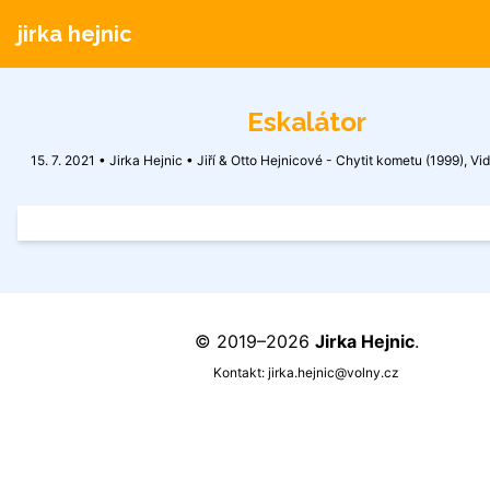
jirka hejnic
Eskalátor
15. 7. 2021 • Jirka Hejnic •
Jiří & Otto Hejnicové - Chytit kometu (1999)
,
Vid
© 2019–2026
Jirka Hejnic
.
Kontakt:
jirka.hejnic@volny.cz